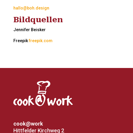
hallo@boh.design
Bildquellen
Jennifer Beisker
Freepik
freepik.com
cook@work
Hittfelder Kirchweg 2